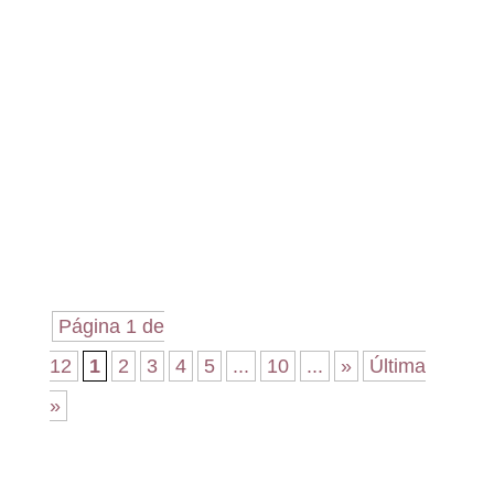
Cuando trabajar deja de ser posible, pero
el INSS dice que sí Incapacidad
Permanente Absoluta para gobernanta de
hotel...
Página 1 de
12
1
2
3
4
5
...
10
...
»
Última
»