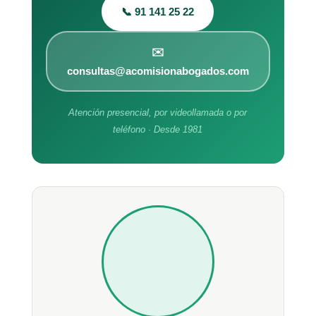
📞 91 141 25 22
✉️
consultas@acomisionabogados.com
Atención presencial, por videollamada o por
teléfono · Desde 1981