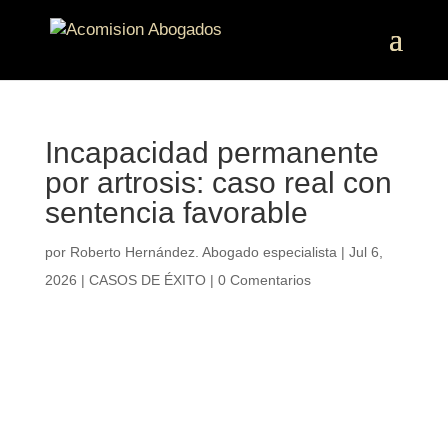
Incapacidad permanente
por artrosis: caso real con
sentencia favorable
por
Roberto Hernández. Abogado especialista
|
Jul 6,
2026
|
CASOS DE ÉXITO
|
0 Comentarios