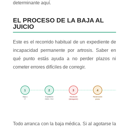
determinante aquí.
EL PROCESO DE LA BAJA AL
JUICIO
Este es el recorrido habitual de un expediente de
incapacidad permanente por artrosis. Saber en
qué punto estás ayuda a no perder plazos ni
cometer errores difíciles de corregir.
1
2
3
4
5
Baja e
Expediente
Resolución
Reclamación
Demanda
IT
INSS / EVI
(denegación)
previa
y juicio ✓
Todo arranca con la baja médica. Si al agotarse la