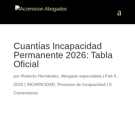
Cuantías Incapacidad
Permanente 2026: Tabla
Oficial
por
Roberto Hernández. Abogado especialista
|
Feb 5,
2026
|
INCAPACIDAD
,
Procesos de Incapacidad
|
0
Comentarios