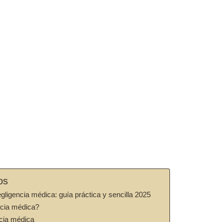
os
ligencia médica: guía práctica y sencilla 2025
ncia médica?
cia médica