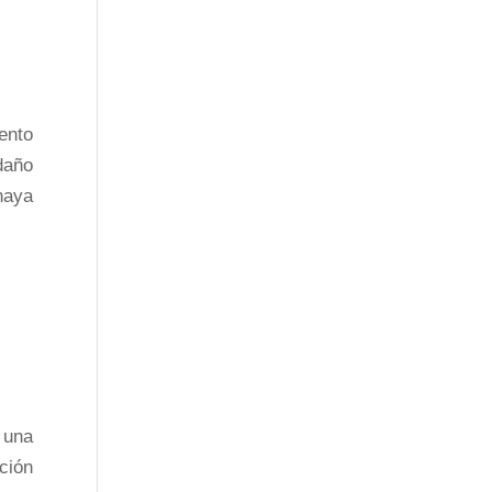
ento
daño
haya
 una
ción