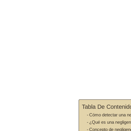
Tabla De Contenid
Cómo detectar una neg
¿Qué es una neglige
Concepto de negligen