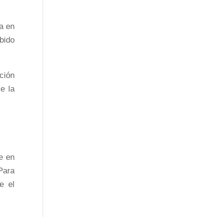
a en
bido
ción
e la
e en
Para
e el