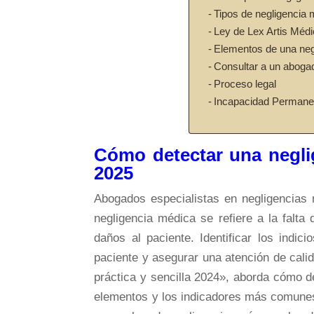
Tipos de negligencia
Ley de Lex Artis Méd
Elementos de una neg
Consultar a un aboga
Proceso legal
Incapacidad Permane
Cómo detectar una neglig
2025
Abogados especialistas en negligencias
negligencia médica se refiere a la falta
daños al paciente. Identificar los indic
paciente y asegurar una atención de cali
práctica y sencilla 2024», aborda cómo d
elementos y los indicadores más comunes