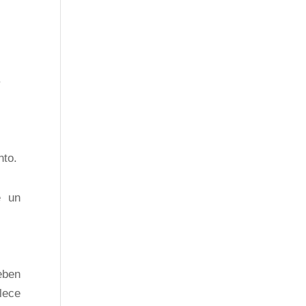
.
nto.
e un
eben
lece