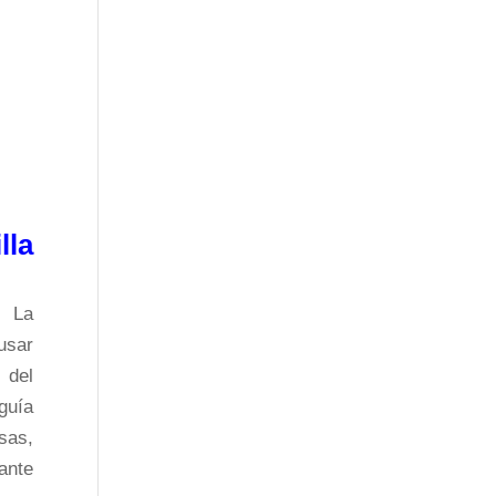
lla
. La
usar
 del
guía
sas,
ante