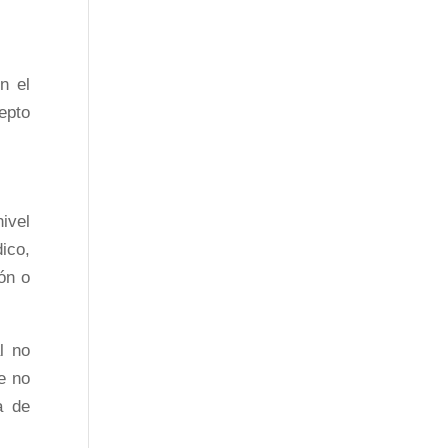
n el
epto
ivel
ico,
ón o
l no
e no
a de