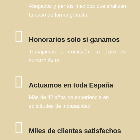
Abogados y peritos médicos que analizan
tu caso de forma gratuita.

Honorarios solo si ganamos
Trabajamos a comisión, tu éxito es
nuestro éxito.

Actuamos en toda España
Más de 42 años de experiencia en
solicitudes de incapacidad.

Miles de clientes satisfechos