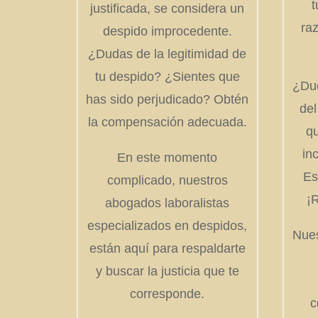
t
justificada, se considera un
ra
despido improcedente.
¿Dudas de la legitimidad de
tu despido? ¿Sientes que
¿Dud
has sido perjudicado? Obtén
de
la compensación adecuada.
qu
in
En este momento
Es
complicado, nuestros
¡
abogados laboralistas
especializados en despidos,
Nues
están aquí para respaldarte
y buscar la justicia que te
corresponde.
c