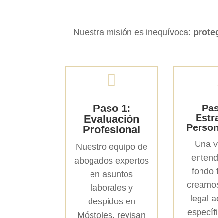
Nuestra misión es inequívoca:
prote

Paso 1:
Pas
Estr
Evaluación
Person
Profesional
Una v
Nuestro equipo de
enten
abogados expertos
fondo 
en asuntos
creamos
laborales y
legal 
despidos en
específ
Móstoles, revisan