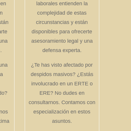
 en
laborales entienden la
en
complejidad de estas
stán
circunstancias y están
arte
disponibles para ofrecerte
 una
asesoramiento legal y una
.
defensa experta.
 una
¿Te has visto afectado por
ta
despidos masivos? ¿Estás
involucrado en un ERTE o
do?
ERE? No dudes en
consultarnos. Contamos con
rnos
especialización en estos
xima
asuntos.