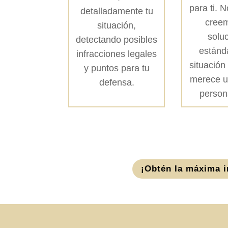
para ti. 
detalladamente tu
cree
situación,
solu
detectando posibles
estánd
infracciones legales
situación
y puntos para tu
merece u
defensa.
person
¡Obtén la máxima i