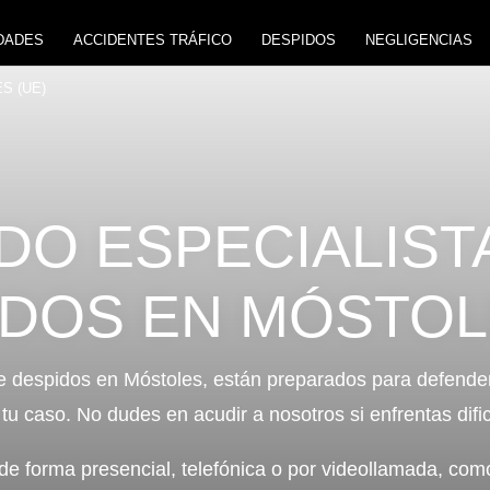
DADES
ACCIDENTES TRÁFICO
DESPIDOS
NEGLIGENCIAS
S (UE)
O ESPECIALIST
IDOS EN MÓSTO
 despidos en Móstoles, están preparados para defender
tu caso. No dudes en acudir a nosotros si enfrentas difi
 forma presencial, telefónica o por videollamada, como