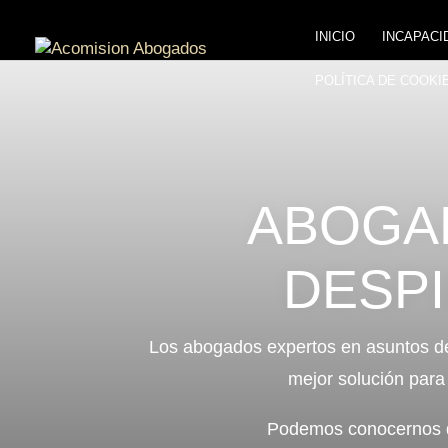
INICIO
INCAPACI
POLÍTICA DE COOKIE
ABOGAD
DESP
Los abogados expertos en asuntos de
mejor solución para 
Podemos conocernos de