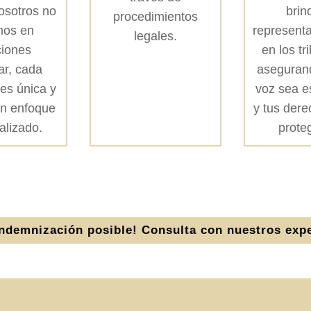
Nosotros no
brin
procedimientos
mos en
representa
legales.
ciones
en los tr
ar, cada
aseguran
 es única y
voz sea 
n enfoque
y tus der
alizado.
prote
ndemnización posible! Consulta con nuestros expe