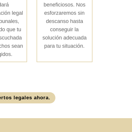
dará
beneficiosos. Nos
ción legal
esforzaremos sin
ibunales,
descanso hasta
do que tu
conseguir la
escuchada
solución adecuada
echos sean
para tu situación.
gidos.
rtos legales ahora.