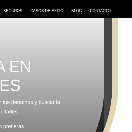
SEGUROS
CASOS DE ÉXITO
BLOG
CONTACTO
A EN
LES
 tus derechos y buscar la
cultades.
 prefieras.