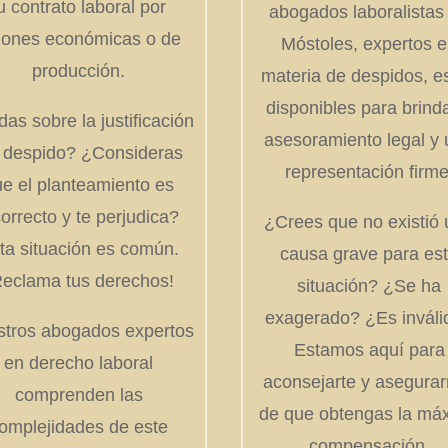
u contrato laboral por
abogados laboralistas
zones económicas o de
Móstoles, expertos 
producción.
materia de despidos, e
disponibles para brind
as sobre la justificación
asesoramiento legal y
l despido? ¿Consideras
representación firme
e el planteamiento es
correcto y te perjudica?
¿Crees que no existió
ta situación es común.
causa grave para es
Reclama tus derechos!
situación? ¿Se ha
exagerado? ¿Es inváli
tros abogados expertos
Estamos aquí para
en derecho laboral
aconsejarte y asegura
comprenden las
de que obtengas la má
omplejidades de este
compensación.