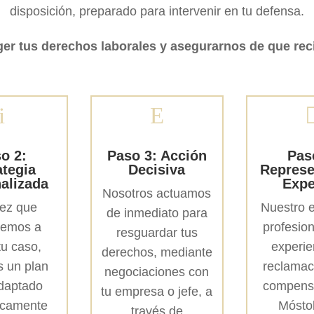
disposición, preparado para intervenir en tu defensa.
ger tus derechos laborales y asegurarnos de que reci
i
E
o 2:
Paso 3: Acción
Pas
ategia
Decisiva
Represe
alizada
Expe
Nosotros actuamos
ez que
Nuestro 
de inmediato para
demos a
profesio
resguardar tus
tu caso,
experie
derechos, mediante
 un plan
reclamac
negociaciones con
adaptado
compens
tu empresa o jefe, a
icamente
Móstol
través de