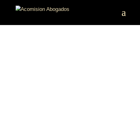
ABOGADOS DE
DESPIDOS EN
ALCOBENDAS
Contamos con un grupo de abogados
con experiencia en despidos en
Alcobendas, listos para ofrecerte la
representación legal que requieres para