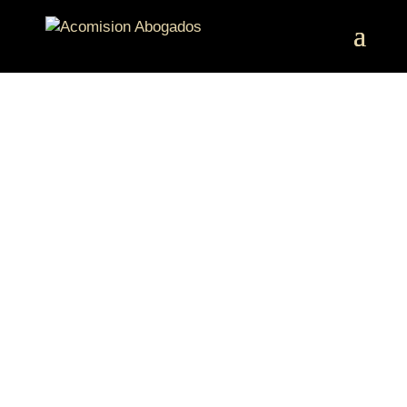
DESPACHO DE
ABOGADOS EN
TRES CANTOS
En
nuestro bufete legal en Tres
Cantos,
nos enfocamos en
proporcionarte asesoramiento
especializado y una representación legal