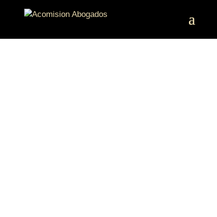
ASESORIA
LEGAL POR
ABOGADOS DE
NEGLIGENCIAS
MÉDICAS EN
ALCALÁ DE