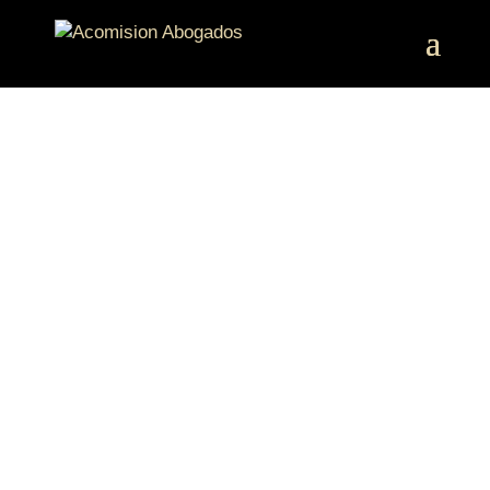
ABOGADOS DE
DESPIDOS EN
LAS ROZAS
Podemos conocer tu caso de
forma presencial, por teléfono o
por videollamada.
Nuestro equipo de abogados