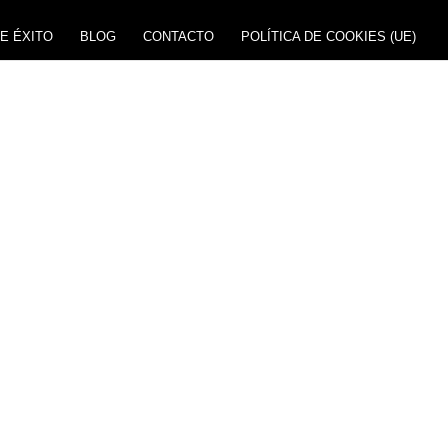
E ÉXITO
BLOG
CONTACTO
POLÍTICA DE COOKIES (UE)
CIAS
DAS
 necesitas.