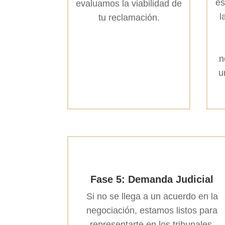
es
evaluamos la viabilidad de
l
tu reclamación.
n
u
Fase 5: Demanda Judicial
Si no se llega a un acuerdo en la
negociación, estamos listos para
representarte en los tribunales.