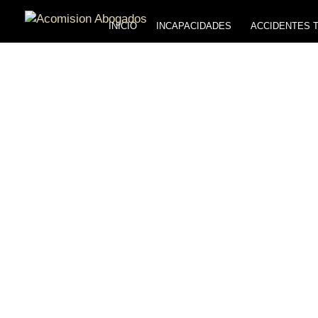
INICIO
INCAPACIDADES
ACCIDENTES 
ABOGAD
MÉDIC
Somos los abogados de 
No