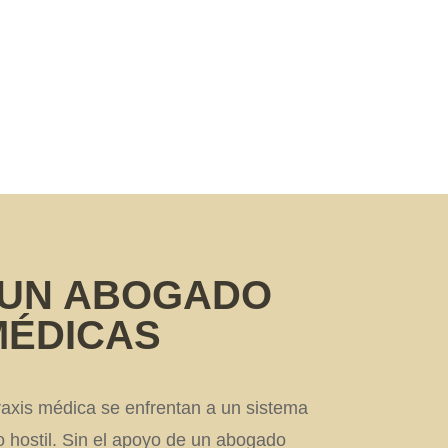
Roberto es un hombre genial... De
verdad muchísimas gracias por todo...os
estaré eternamente agradecida....
MARTA GONZALEZ
JULIO 19, 2023
 UN ABOGADO
MÉDICAS
raxis médica se enfrentan a un sistema
 hostil. Sin el apoyo de un abogado