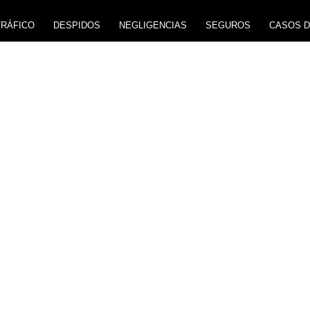
TRÁFICO
DESPIDOS
NEGLIGENCIAS
SEGUROS
CASOS D
O DE NEGLIGEN
AS EN ALCOBEN
negligencias médicas o mala praxis
en Alcobendas que
s pagas solo si conseguimos tu indemnización.