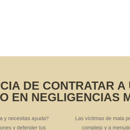
que estos procesos son largos y ellos
siempre ,súper amables te tranquilizan
muchísimo y
... Leer más
GEMA PAJE CARRETERO
SEPTIEMBRE 15, 2025
NCIA DE CONTRATAR A
O EN NEGLIGENCIAS 
a y necesitas ayuda?
Las víctimas de mala p
iones y defender tus
complejo y a menudo