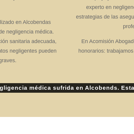
experto en negligenc
estrategias de las asegu
lizado en Alcobendas
prof
de negligencia médica.
ión sanitaria adecuada,
En Acomisión Abogado
entos negligentes pueden
honorarios: trabajamos
graves.
gligencia médica sufrida en Alcobends. Est