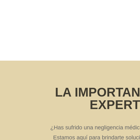
dos maravillosas profesionales.
SANDRA DEL RIO GOMEZ
MARZO 10, 2026
LA IMPORTA
EXPERT
¿Has sufrido una negligencia médic
Estamos aquí para brindarte soluc