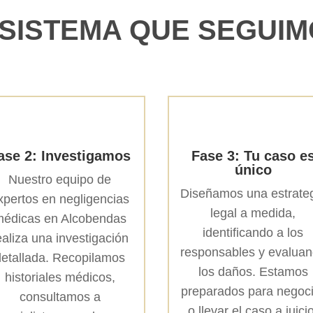
 SISTEMA QUE SEGUIM
ase 2: Investigamos
Fase 3: Tu caso e
único
Nuestro equipo de
Diseñamos una estrate
xpertos en negligencias
legal a medida,
édicas en Alcobendas
identificando a los
ealiza una investigación
responsables y evalua
detallada. Recopilamos
los daños. Estamos
historiales médicos,
preparados para negoc
consultamos a
o llevar el caso a juici