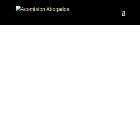
ABOGADOS DE
NEGLIGENCIAS
MÉDICAS EN
MÁLAGA
Nuestros
abogados especializados en
negligencias médicas o mala praxis en
Málaga
, se dedican a defender tus