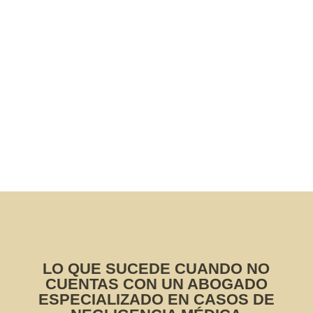
En un principio no
sabía donde acudir para gestionar mi
problema laboral, busqué en Internet y
después de leer todas las opiniones
me decidí por pedir una cita. Fue
todo
... Leer más
ESTHER
MARZO 20, 2023
LO QUE SUCEDE CUANDO NO
CUENTAS CON UN ABOGADO
ESPECIALIZADO EN CASOS DE